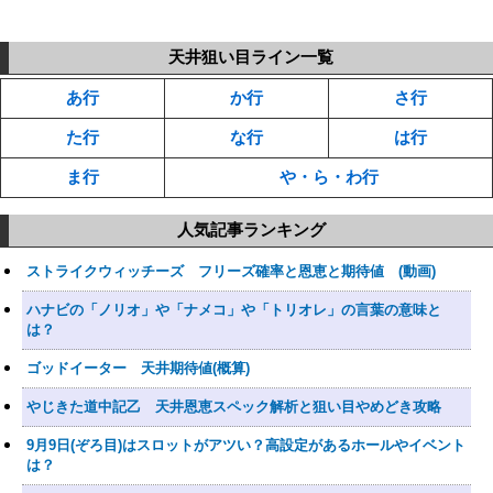
天井狙い目ライン一覧
あ行
か行
さ行
た行
な行
は行
ま行
や・ら・わ行
人気記事ランキング
ストライクウィッチーズ フリーズ確率と恩恵と期待値 (動画)
ハナビの「ノリオ」や「ナメコ」や「トリオレ」の言葉の意味と
は？
ゴッドイーター 天井期待値(概算)
やじきた道中記乙 天井恩恵スペック解析と狙い目やめどき攻略
9月9日(ぞろ目)はスロットがアツい？高設定があるホールやイベント
は？