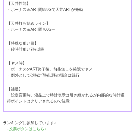
【天井性能】
・ボーナス＆ART間999Gで天井ARTが発動
【天井打ち始めライン】
・ボーナス＆ART間700G～
【特殊な狙い目】
・砂時計狙い7時以降
【ヤメ時】
・ボーナスorART終了後、前兆無しを確認でヤメ
・例外として砂時計7時以降の場合は続行
【補足】
・設定変更時、液晶上で時計表示は引き継がれるが内部的な時計獲
得ポイントはクリアされるので注意
ランキングに参加しています♪
↓投票ボタンはこちら↓