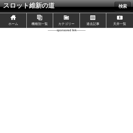
スロット維新の道
検索
ホーム
機種別一覧
カテゴリー
過去記事
天井一覧
----------sponsored link----------