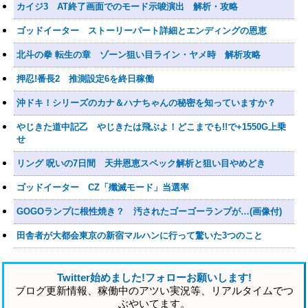
カイジ3 AT終了画面でのモード示唆演出 解析・攻略
ゴッドイーター ストーリーパート詳細とエンディングの恩恵
北斗の拳 転生の章 ゾーン狙い目ライン・ヤメ時 解析攻略
押忍!番長2 推測設定6を終日稼働
沖ドキ！シリーズのカナ＆ハナちゃんの秘密を知っていますか？
やじきた道中記乙 やじきたは飛ぶよ！どこまでも!!で+1550G上乗
せ
リング 呪いの7日間 天井恩恵スペック解析と狙い目やめどき
ゴッドイーター CZ「殲滅モード」当選率
GOGOランプに根性焼き？ 汚されたゴーゴーランプが…(画像付)
田舎者が大都会東京の新宿マルハンに行って驚いた3つのこと
Twitter始めました!フォローお願いします!
ブログ更新情報、稼働中のアツい実況等、リアルタイムでつ
ぶやいてます。