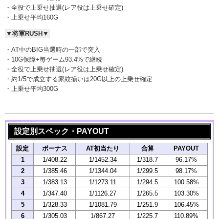
・全役で上乗せ抽選(レア役は上乗せ確定)
・上乗せ平均160G
▼将軍RUSH▼
・AT中のBIG当選時の一部で突入
・10G保障+毎ゲーム93.4%で継続
・全役で上乗せ抽選(レア役は上乗せ確定)
・約1/5で成立する家紋揃いは20G以上の上乗せ確定
・上乗せ平均300G
設定別スペック・PAYOUT
設定
ボーナス
AT初当たり
合算
PAYOUT
1
1/408.22
1/1452.34
1/318.7
96.17%
2
1/385.46
1/1344.04
1/299.5
98.17%
3
1/383.13
1/1273.11
1/294.5
100.58%
4
1/347.40
1/1126.27
1/265.5
103.30%
5
1/328.33
1/1081.79
1/251.9
106.45%
6
1/305.03
1/867.27
1/225.7
110.89%