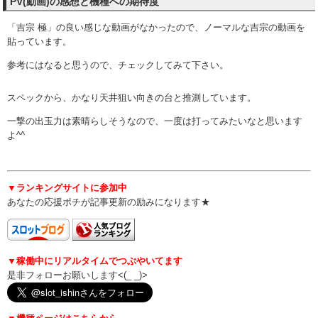
PV(動画)の感想と機種への期待度
「吉宗 極」の良い感じな動画がなかったので、ノーマルな吉宗の動画を
貼っています。
参考にはなると思うので、チェックしてみて下さい。
スペックから、かなり天井狙い向きの台と推測しています。
一撃の出玉力は素晴らしそうなので、一度は打ってみたいなと思います
よ^^
▼ランキングサイトに参加中
あなたの応援ポチが記事更新の励みになります★
▼稼働中にリアルタイムでつぶやいてます
是非フォローお願いします<(_ _)>