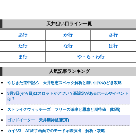
天井狙い目ライン一覧
あ行
か行
さ行
た行
な行
は行
ま行
や・ら・わ行
人気記事ランキング
やじきた道中記乙 天井恩恵スペック解析と狙い目やめどき攻略
9月9日(ぞろ目)はスロットがアツい？高設定があるホールやイベント
は？
ストライクウィッチーズ フリーズ確率と恩恵と期待値 (動画)
ゴッドイーター 天井期待値(概算)
カイジ3 AT終了画面でのモード示唆演出 解析・攻略