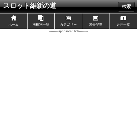
スロット維新の道
検索
ホーム
機種別一覧
カテゴリー
過去記事
天井一覧
----------sponsored link----------