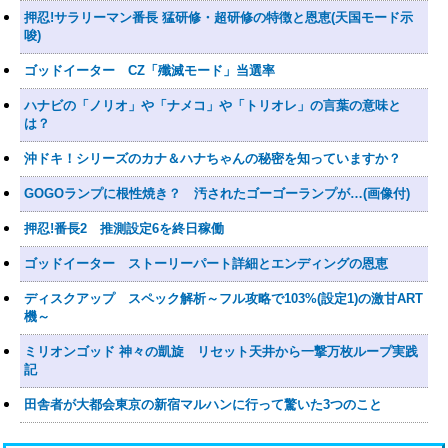
押忍!サラリーマン番長 猛研修・超研修の特徴と恩恵(天国モード示
唆)
ゴッドイーター CZ「殲滅モード」当選率
ハナビの「ノリオ」や「ナメコ」や「トリオレ」の言葉の意味と
は？
沖ドキ！シリーズのカナ＆ハナちゃんの秘密を知っていますか？
GOGOランプに根性焼き？ 汚されたゴーゴーランプが…(画像付)
押忍!番長2 推測設定6を終日稼働
ゴッドイーター ストーリーパート詳細とエンディングの恩恵
ディスクアップ スペック解析～フル攻略で103%(設定1)の激甘ART
機～
ミリオンゴッド 神々の凱旋 リセット天井から一撃万枚ループ実践
記
田舎者が大都会東京の新宿マルハンに行って驚いた3つのこと