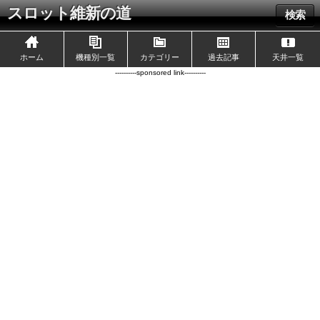
スロット維新の道
検索
ホーム
機種別一覧
カテゴリー
過去記事
天井一覧
----------sponsored link----------