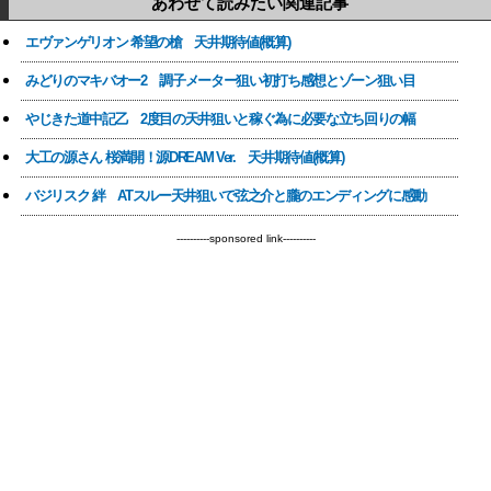
あわせて読みたい関連記事
エヴァンゲリオン 希望の槍 天井期待値(概算)
みどりのマキバオー2 調子メーター狙い初打ち感想とゾーン狙い目
やじきた道中記乙 2度目の天井狙いと稼ぐ為に必要な立ち回りの幅
大工の源さん 桜満開！源DREAM Ver. 天井期待値(概算)
バジリスク 絆 ATスルー天井狙いで弦之介と朧のエンディングに感動
----------sponsored link----------