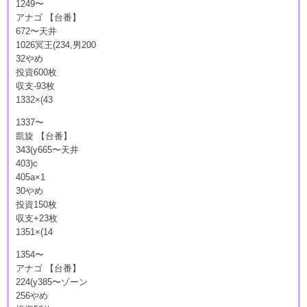
1249〜
アナゴ 【台番】
672〜天井
1026冥王(234,男200
32やめ
投資600枚
収支-93枚
1332×(43
1337〜
凱旋 【台番】
343(y665〜天井
403)c︎
405a×1
30やめ
投資150枚
収支+23枚
1351×(14
1354〜
アナゴ 【台番】
224(y385〜ゾーン
256やめ