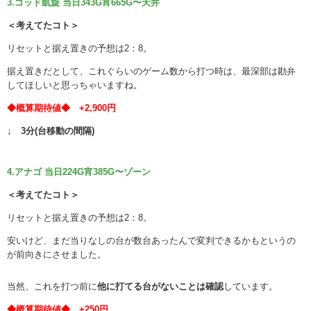
3.ゴッド凱旋 当日343G宵665G〜天井
＜考えてたコト＞
リセットと据え置きの予想は2：8。
据え置きだとして、これぐらいのゲーム数から打つ時は、最深部は勘弁
してほしいと思っちゃいますね。
◆概算期待値◆ +2,900円
↓ 3分(台移動の間隔)
4.アナゴ 当日224G宵385G〜ゾーン
＜考えてたコト＞
リセットと据え置きの予想は2：8。
安いけど、まだ当りなしの台が数台あったんで変判できるかもというの
が前向きにさせました。
当然、これを打つ前に
他に打てる台がないことは確認
しています。
◆概算期待値◆ +250円