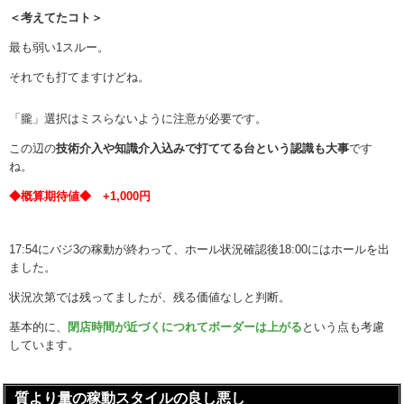
＜考えてたコト＞
最も弱い1スルー。
それでも打てますけどね。
「朧」選択はミスらないように注意が必要です。
この辺の
技術介入や知識介入込みで打ててる台という認識も大事
です
ね。
◆概算期待値◆ +1,000円
17:54にバジ3の稼動が終わって、ホール状況確認後18:00にはホールを出
ました。
状況次第では残ってましたが、残る価値なしと判断。
基本的に、
閉店時間が近づくにつれてボーダーは上がる
という点も考慮
しています。
質より量の稼動スタイルの良し悪し