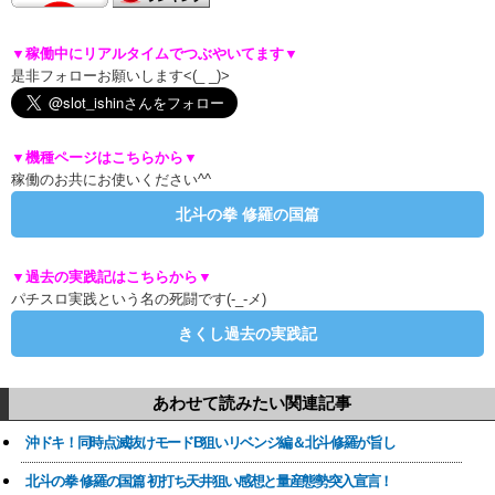
▼稼働中にリアルタイムでつぶやいてます▼
是非フォローお願いします<(_ _)>
▼機種ページはこちらから▼
稼働のお共にお使いください^^
北斗の拳 修羅の国篇
▼過去の実践記はこちらから▼
パチスロ実践という名の死闘です(-_-メ)
きくし過去の実践記
あわせて読みたい関連記事
沖ドキ！同時点滅抜けモードB狙いリベンジ編＆北斗修羅が旨し
北斗の拳 修羅の国篇 初打ち天井狙い感想と量産態勢突入宣言！