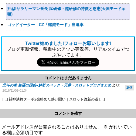
押忍!サラリーマン番長 猛研修・超研修の特徴と恩恵(天国モード示
唆)
ゴッドイーター CZ「殲滅モード」当選率
Twitter始めました!フォローお願いします!
ブログ更新情報、稼働中のアツい実況等、リアルタイムでつ
ぶやいてます。
コメントはまだありません
北斗の拳 修羅の国篇●解析スペック・天井・スロットブログまとめ
より:
返信
2016/11/09 01:34
[…] 闘神演舞ターボ2発絡めた熱い闘い｜スロット維新の道 […]
コメントを残す
メールアドレスが公開されることはありません。
※
が付いてい
る欄は必須項目です