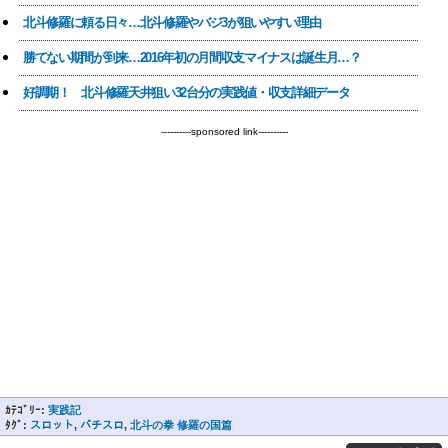
北斗修羅に頼る日々…北斗修羅やバジ3が狙いやすい理由
勝てない期間が到来…2016年初の月間収支マイナスは誕生月…？
好調期！ 北斗修羅天井狙い32台分の実践値・収支詳細データ
----------sponsored link----------
ｶﾃｺﾞﾘｰ:
実践記
ﾀｸﾞ:
スロット
,
パチスロ
,
北斗の拳 修羅の国篇