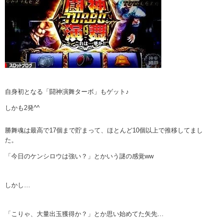
自身初となる「闘神演舞ターボ」もゲット♪
しかも2発^^
勝舞魂は最高で17個まで貯まって、ほとんど10個以上で推移してまし
た。
「今日のケンシロウは強い？」とかいう謎の感覚ww
しかし…
「こりゃ、大量出玉獲得か？」とか思い始めてた矢先…