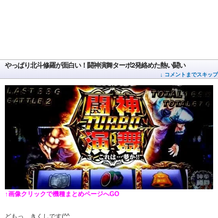
やっぱり北斗修羅が面白い！闘神演舞ターボ2発絡めた熱い闘い
↓ コメントまでスキップ
↑画像クリックで機種まとめページへGO
どもっ、きくしです(^^ゞ