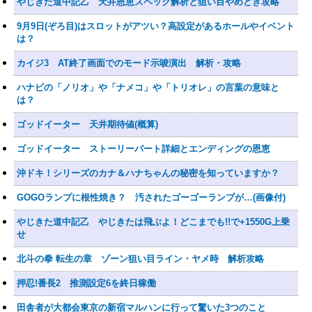
やじきた道中記乙 天井恩恵スペック解析と狙い目やめどき攻略
9月9日(ぞろ目)はスロットがアツい？高設定があるホールやイベント
は？
カイジ3 AT終了画面でのモード示唆演出 解析・攻略
ハナビの「ノリオ」や「ナメコ」や「トリオレ」の言葉の意味と
は？
ゴッドイーター 天井期待値(概算)
ゴッドイーター ストーリーパート詳細とエンディングの恩恵
沖ドキ！シリーズのカナ＆ハナちゃんの秘密を知っていますか？
GOGOランプに根性焼き？ 汚されたゴーゴーランプが…(画像付)
やじきた道中記乙 やじきたは飛ぶよ！どこまでも!!で+1550G上乗
せ
北斗の拳 転生の章 ゾーン狙い目ライン・ヤメ時 解析攻略
押忍!番長2 推測設定6を終日稼働
田舎者が大都会東京の新宿マルハンに行って驚いた3つのこと