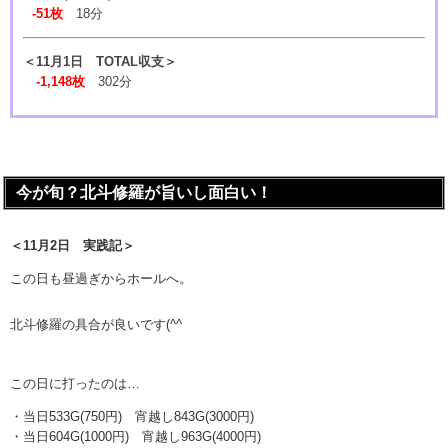
-51枚
18分
＜11月1日 TOTAL収支＞
-1,148枚
302分
今が旬？北斗修羅が旨いし面白い！
＜11月2日 実践記＞
この日も昼過ぎからホールへ。
北斗修羅の具合が良いです(^^ゞ
この日に打ったのは…
・当日533G(750円) 宵越し843G(3000円)
・当日604G(1000円) 宵越し963G(4000円)