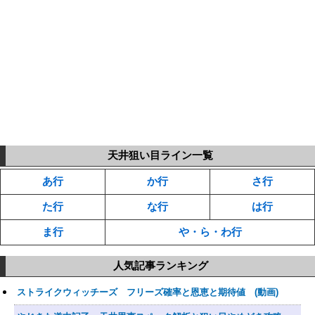
天井狙い目ライン一覧
あ行
か行
さ行
た行
な行
は行
ま行
や・ら・わ行
人気記事ランキング
ストライクウィッチーズ フリーズ確率と恩恵と期待値 (動画)