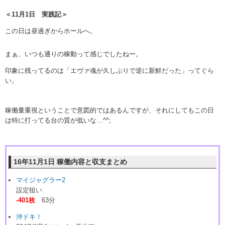
＜11月1日 実践記＞
この日は昼過ぎからホールへ。
まぁ、いつも通りの稼動って感じでしたねー。
印象に残ってるのは「エヴァ魂が久しぶりで逆に新鮮だった」ってぐら
い。
稼働量重視ということで意図的ではあるんですが、それにしてもこの日
は特に打ってる台の質が低いな…^^;
16年11月1日 稼働内容と収支まとめ
マイジャグラー2
設定狙い
-401枚
63分
沖ドキ！