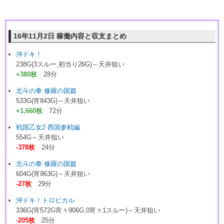
16年11月2日 稼働内容と収支まとめ
沖ドキ！
238G(3スルー,初当り26G)～天井狙い
+380枚
28分
北斗の拳 修羅の国篇
533G(宵843G)～天井狙い
+1,660枚
72分
戦国乙女2 西国参戦編
554G～天井狙い
-378枚
24分
北斗の拳 修羅の国篇
604G(宵963G)～天井狙い
-27枚
29分
沖ドキ！トロピカル
336G(宵572G宵々906G,0宵々1スルー)～天井狙い
-205枚
25分