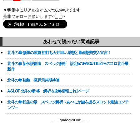
▼稼働中にリアルタイムでつぶやいてます
是非フォローお願いします<(_ _)>
あわせて読みたい関連記事
北斗の拳 修羅の国篇 初打ち天井狙い感想と量産態勢突入宣言！
北斗の拳 新伝説創造 スペック解析 設定6のPAIOUT115.1%のスロ北斗最
新作
北斗の拳 強敵 概算天井期待値
A-SLOT 北斗の拳 将 解析＆攻略情報これ1ページ
北斗の拳 転生の章 スペック解析～あべしが鍵を握るスロット最強コンテ
ンツ～
----------sponsored link----------