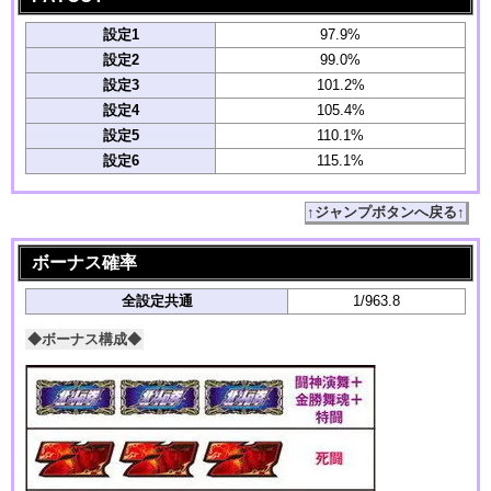
設定1
97.9%
設定2
99.0%
設定3
101.2%
設定4
105.4%
設定5
110.1%
設定6
115.1%
↑ジャンプボタンへ戻る↑
ボーナス確率
全設定共通
1/963.8
◆ボーナス構成◆