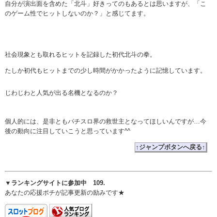
自分が演出面を含めた「北斗」好きってのもあるとは思いますが、「こ
のゲーム性でヒットしないのか？」と感じてます。
社会現象とも取れるヒットを記録した初代北斗の拳。
たしか初代もヒットまでの少し時間がかかったように記憶しています。
じわじわと人気が出る名機となるのか？
個人的には、是非ともパチスロ界の救世主となってほしいんですが…今
後の動向に注目していこうと思っています^^
↑ジャンプボタンへ戻る↑
▼ランキングサイトに参加中 109.
あなたの応援ポチが記事更新の励みです★