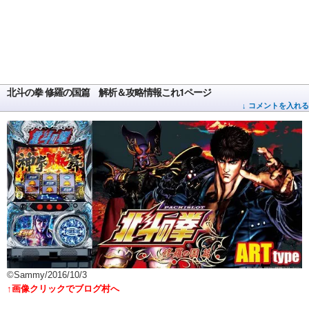
北斗の拳 修羅の国篇 解析＆攻略情報これ1ページ
↓ コメントを入れる
©Sammy/2016/10/3
↑画像クリックでブログ村へ