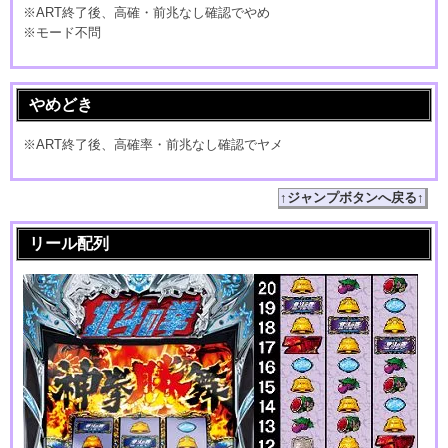
※ART終了後、高確・前兆なし確認でやめ
※モード不問
やめどき
※ART終了後、高確率・前兆なし確認でヤメ
↑ジャンプボタンへ戻る↑
リール配列