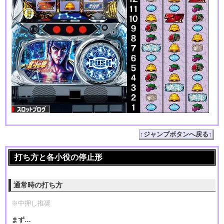
↑ジャンプボタンへ戻る↑
打ち方と各小役の停止形
通常時の打ち方
※中押し推奨
まず…