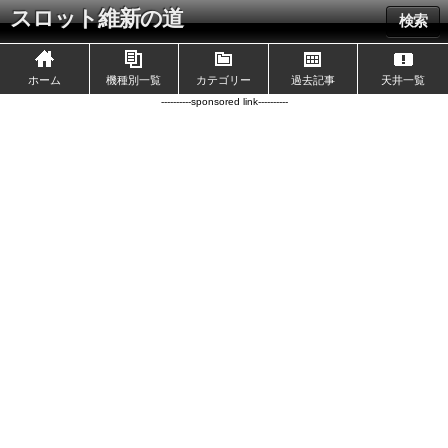
スロット維新の道
検索
ホーム
機種別一覧
カテゴリー
過去記事
天井一覧
----------sponsored link----------