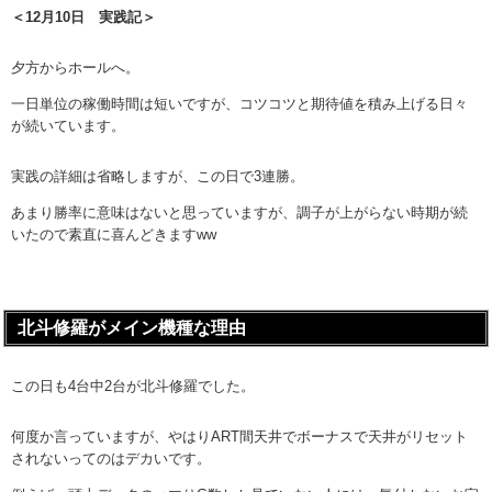
＜12月10日 実践記＞
夕方からホールへ。
一日単位の稼働時間は短いですが、コツコツと期待値を積み上げる日々
が続いています。
実践の詳細は省略しますが、この日で3連勝。
あまり勝率に意味はないと思っていますが、調子が上がらない時期が続
いたので素直に喜んどきますww
北斗修羅がメイン機種な理由
この日も4台中2台が北斗修羅でした。
何度か言っていますが、やはりART間天井でボーナスで天井がリセット
されないってのはデカいです。