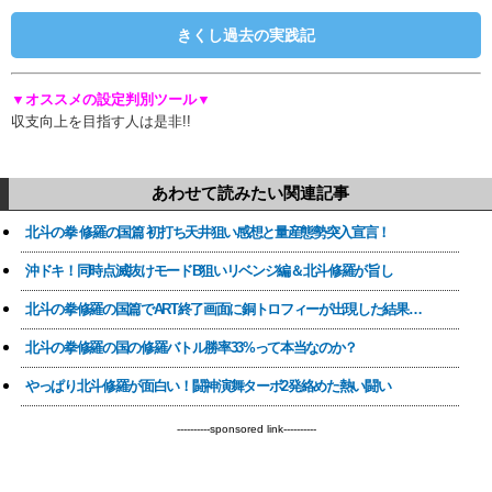
きくし過去の実践記
▼オススメの設定判別ツール▼
収支向上を目指す人は是非!!
あわせて読みたい関連記事
北斗の拳 修羅の国篇 初打ち天井狙い感想と量産態勢突入宣言！
沖ドキ！同時点滅抜けモードB狙いリベンジ編＆北斗修羅が旨し
北斗の拳修羅の国篇でART終了画面に銅トロフィーが出現した結果…
北斗の拳修羅の国の修羅バトル勝率33%って本当なのか？
やっぱり北斗修羅が面白い！闘神演舞ターボ2発絡めた熱い闘い
----------sponsored link----------