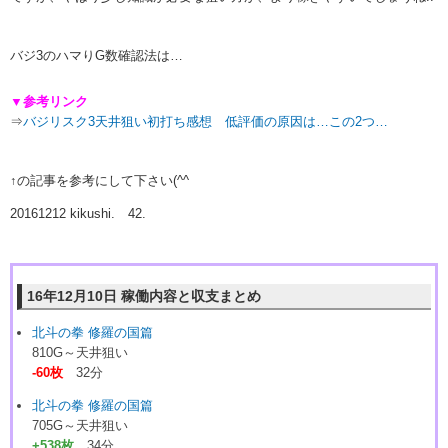
バジ3のハマりG数確認法は…
▼参考リンク
⇒
バジリスク3天井狙い初打ち感想 低評価の原因は…この2つ…
↑の記事を参考にして下さい(^^ゞ
20161212 kikushi. 42.
16年12月10日 稼働内容と収支まとめ
北斗の拳 修羅の国篇
810G～天井狙い
-60枚
32分
北斗の拳 修羅の国篇
705G～天井狙い
+538枚
34分