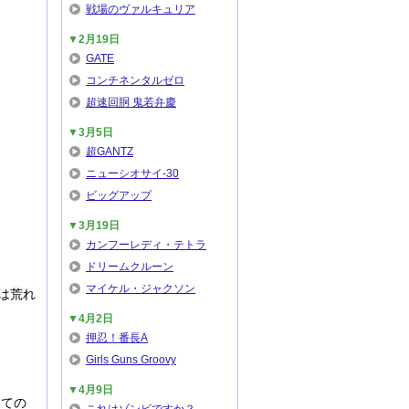
戦場のヴァルキュリア
▼2月19日
GATE
コンチネンタルゼロ
超速回胴 鬼若弁慶
▼3月5日
超GANTZ
ニューシオサイ-30
ビッグアップ
▼3月19日
カンフーレディ・テトラ
ドリームクルーン
マイケル・ジャクソン
は荒れ
▼4月2日
押忍！番長A
Girls Guns Groovy
▼4月9日
っての