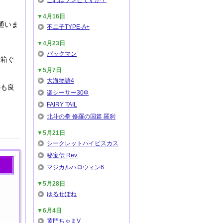
これはゾンビですか？
▼4月16日
通いま
不二子TYPE-A+
▼4月23日
パックマン
む箱ぐ
▼5月7日
大海物語4
のも良
楽シーサー30Φ
FAIRY TAIL
北斗の拳 修羅の国篇 羅刹
▼5月21日
シークレットハイビスカス
秘宝伝 Rev.
マジカルハロウィン6
▼5月28日
ゆるせぽね
▼6月4日
黄門ちゃまV