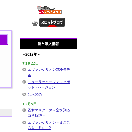
新台導入情報
～2018年～
▼1月22日
エヴァンゲリオン30Φモデ
ル
ニューラッキージャックポ
ット 7バージョン
烈火の炎
▼2月5日
乙女マスターズ～空を翔る
白き軌跡～
エヴァンゲリオン～まごこ
ろを、君に～2