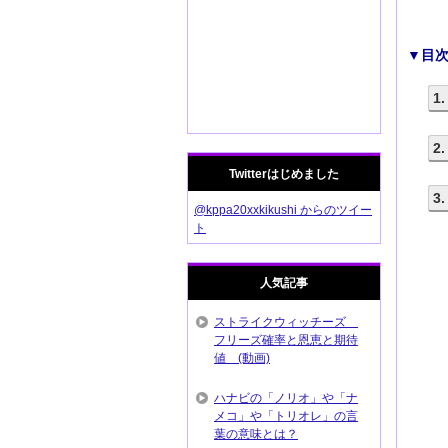
▼目次
1
2
Twitterはじめました
3
@kppa20xxkikushi からのツイー
ト
人気記事
ストライクウィッチーズ
フリーズ確率と恩恵と期待
値 (動画)
ハナビの「ノリオ」や「ナ
メコ」や「トリオレ」の言
葉の意味とは？