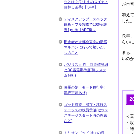
ツとは？(沖ドキのスイカ・
が本
目押し苦手)【Q&A】
加え
ディスクアップ スペック
した
解析～フル攻略で103%(設
定1)の激甘ART機～
長年
らい
田舎者が大都会東京の新宿
マルハンに行って驚いた3
まぁ
つのこと
いのか
バジリスク 絆 絆高確詳細
とBC当選期待度(絆システ
ム解析)
修羅の刻 モード移行率(一
部設定差あり)
2
ゴッド凱旋 滞在・移行ス
テージでの状態示唆(ゼウス
ステージスタート時の恩恵
＜天
など)
・
・
ミリオンゴッド 神々の凱