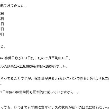
日数で見てみると…
5日
5日
1日
7日
9日
感じ。
6年の稼働日数が181日だったので月平均約15日。
ルの結果は+115,063枚(時給+150枚)でした。
りきってることですが、稼働量が減ると(短いスパンで見ると)やはり収支
ね。
も1日単位の稼働時間も圧倒的に減っていますから…。
言っても、いつまでも年間収支マイナスの状態が続くのは気に喰わない