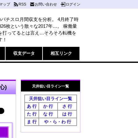
マップ
RSS
お問い合わせ
ログイン
月のパチスロ月間収支を分析。 4月終了時
326枚という散々な2017年…。 稼働量
を打ってるとは言え…そろそろ転機を
す！
収支データ
相互リンク
天井狙い目ライン一覧
心)
天井狙い目ライン一覧
あ 行
か 行
さ 行
た 行
な 行
は 行
ま 行
や・ら・わ 行