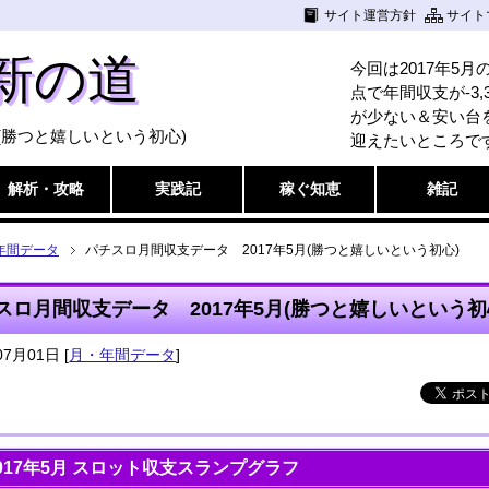
サイト運営方針
サイト
新の道
今回は2017年5
点で年間収支が-3,
が少ない＆安い台
(勝つと嬉しいという初心)
迎えたいところで
解析・攻略
実践記
稼ぐ知恵
雑記
年間データ
パチスロ月間収支データ 2017年5月(勝つと嬉しいという初心)
スロ月間収支データ 2017年5月(勝つと嬉しいという初
07月01日
[
月・年間データ
]
017年5月 スロット収支スランプグラフ