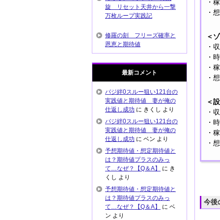
・稼
旋 リセット天井から一撃
・
万枚ループ実践記
修羅の刻 フリーズ確率と
＜ゾ
恩恵と期待値
・
・
・稼
最新コメント
・
バジ絆0スルー狙い121台の
実践値と期待値 妻が俺の
＜設
仕返し成功
に
きくし
より
・
バジ絆0スルー狙い121台の
・
実践値と期待値 妻が俺の
・稼
仕返し成功
に
ベン
より
・
予想期待値・想定期待値と
は？期待値プラスのみっ
て…なぜ？【Q＆A】
に
き
くし
より
予想期待値・想定期待値と
は？期待値プラスのみっ
今後
て…なぜ？【Q＆A】
に
ベ
ン
より