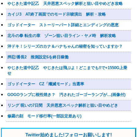
やじきた道中記乙 天井恩恵スペック解析と狙い目やめどき攻略
カイジ3 AT終了画面でのモード示唆演出 解析・攻略
ゴッドイーター ストーリーパート詳細とエンディングの恩恵
北斗の拳 転生の章 ゾーン狙い目ライン・ヤメ時 解析攻略
沖ドキ！シリーズのカナ＆ハナちゃんの秘密を知っていますか？
押忍!番長2 推測設定6を終日稼働
やじきた道中記乙 やじきたは飛ぶよ！どこまでも!!で+1550G上乗
せ
ゴッドイーター CZ「殲滅モード」当選率
GOGOランプに根性焼き？ 汚されたゴーゴーランプが…(画像付)
リング 呪いの7日間 天井恩恵スペック解析と狙い目やめどき
修羅の刻 モード移行率(一部設定差あり)
Twitter始めました!フォローお願いします!