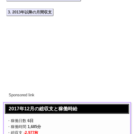
3. 2013年以降の月間収支
Sponsored link
2017年12月の総収支と稼働時給
・稼働日数
6日
・稼働時間
1,685分
・総収支
-2,977枚