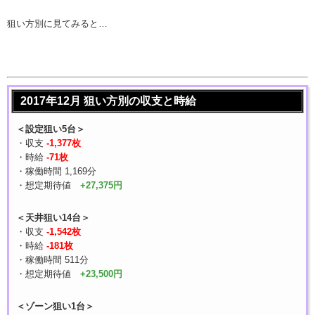
狙い方別に見てみると…
2017年12月 狙い方別の収支と時給
＜設定狙い5台＞
・収支
-1,377枚
・時給
-71枚
・稼働時間 1,169分
・想定期待値
+27,375円
＜天井狙い14台＞
・収支
-1,542枚
・時給
-181枚
・稼働時間 511分
・想定期待値
+23,500円
＜ゾーン狙い1台＞