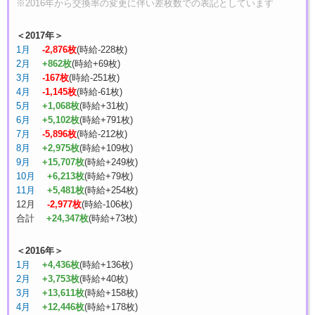
※2016年から交換率の変更に伴い差枚数での表記としています
＜2017年＞
1月
-2,876枚
(時給-228枚)
2月
+862枚
(時給+69枚)
3月
-167枚
(時給-251枚)
4月
-1,145枚
(時給-61枚)
5月
+1,068枚
(時給+31枚)
6月
+5,102枚
(時給+791枚)
7月
-5,896枚
(時給-212枚)
8月
+2,975枚
(時給+109枚)
9月
+15,707枚
(時給+249枚)
10月
+6,213枚
(時給+79枚)
11月
+5,481枚
(時給+254枚)
12月
-2,977枚
(時給-106枚)
合計
+24,347枚
(時給+73枚)
＜2016年＞
1月
+4,436枚
(時給+136枚)
2月
+3,753枚
(時給+40枚)
3月
+13,611枚
(時給+158枚)
4月
+12,446枚
(時給+178枚)