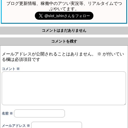
ブログ更新情報、稼働中のアツい実況等、リアルタイムでつ
ぶやいてます。
コメントはまだありません
コメントを残す
メールアドレスが公開されることはありません。
※
が付いてい
る欄は必須項目です
コメント
※
名前
※
メールアドレス
※