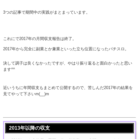
3つの記事で期間中の実践がまとまっています。
これにで2017年の月間収支報告は終了。
2017年から完全に副業とか兼業といった立ち位置になったパチスロ。
決して調子は良くなかったですが、やはり振り返ると面白かったと思い
ます^^
近いうちに年間収支もまとめて公開するので、苦しんだ2017年の結果を
見てやって下さいm(__)m
2013年以降の収支