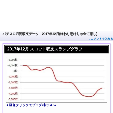
パチスロ月間収支データ 2017年12月(終わり悪けりゃ全て悪し)
↓ コメントを入れる
2017年12月 スロット収支スランプグラフ
▲画像クリックでブログ村にGO▲