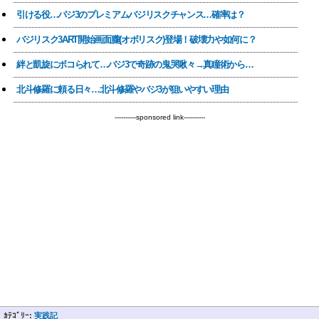
引ける役…バジ3のプレミアムバジリスクチャンス…確率は？
バジリスク3ART開始画面朧(オボリスク)登場！破壊力や如何に？
絆と凱旋にボコられて…バジ3で奇跡の鬼哭啾々→真瞳術から…
北斗修羅に頼る日々…北斗修羅やバジ3が狙いやすい理由
----------sponsored link----------
ｶﾃｺﾞﾘｰ:
実践記