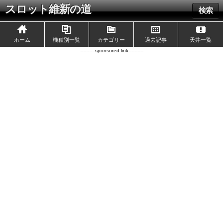
スロット維新の道
検索
ホーム
機種別一覧
カテゴリー
過去記事
天井一覧
----------sponsored link----------