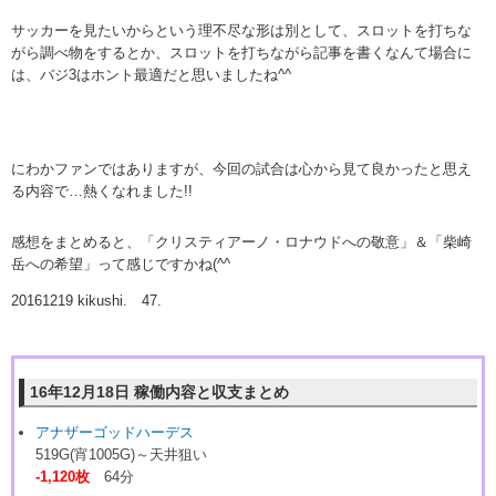
サッカーを見たいからという理不尽な形は別として、スロットを打ちな
がら調べ物をするとか、スロットを打ちながら記事を書くなんて場合に
は、バジ3はホント最適だと思いましたね^^
にわかファンではありますが、今回の試合は心から見て良かったと思え
る内容で…熱くなれました!!
感想をまとめると、「クリスティアーノ・ロナウドへの敬意」＆「柴崎
岳への希望」って感じですかね(^^ゞ
20161219 kikushi. 47.
16年12月18日 稼働内容と収支まとめ
アナザーゴッドハーデス
519G(宵1005G)～天井狙い
-1,120枚
64分