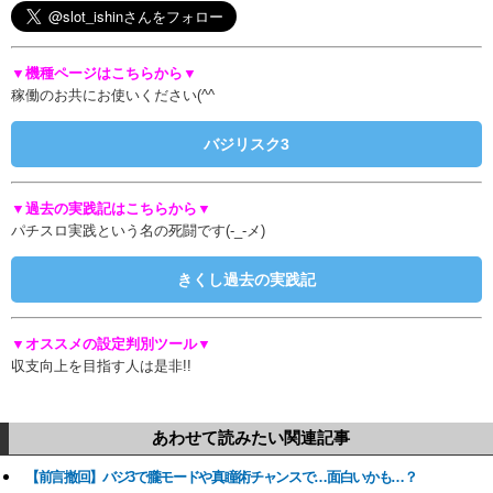
▼機種ページはこちらから▼
稼働のお共にお使いください(^^ゞ
バジリスク3
▼過去の実践記はこちらから▼
パチスロ実践という名の死闘です(-_-メ)
きくし過去の実践記
▼オススメの設定判別ツール▼
収支向上を目指す人は是非!!
あわせて読みたい関連記事
【前言撤回】バジ3で朧モードや真瞳術チャンスで…面白いかも…？