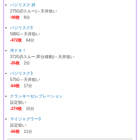
バジリスク 絆
275G(0スルー)～天井狙い
-98枚
8分
バジリスク3
598G～天井狙い
-472枚
64分
沖ドキ！
372G(5スルー,即台移動)～天井狙い
-26枚
2分
バジリスク3
575G～天井狙い
-64枚
17分
クランキーセレブレーション
設定狙い
-274枚
15分
マイジャグラー3
設定狙い
-66枚
11分