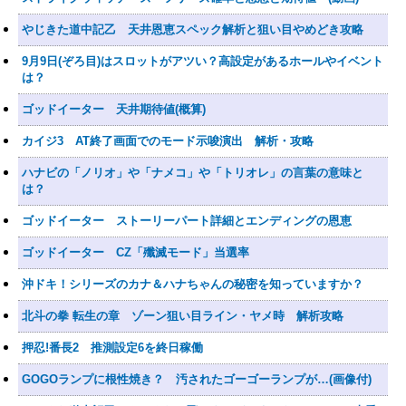
やじきた道中記乙 天井恩恵スペック解析と狙い目やめどき攻略
9月9日(ぞろ目)はスロットがアツい？高設定があるホールやイベント
は？
ゴッドイーター 天井期待値(概算)
カイジ3 AT終了画面でのモード示唆演出 解析・攻略
ハナビの「ノリオ」や「ナメコ」や「トリオレ」の言葉の意味と
は？
ゴッドイーター ストーリーパート詳細とエンディングの恩恵
ゴッドイーター CZ「殲滅モード」当選率
沖ドキ！シリーズのカナ＆ハナちゃんの秘密を知っていますか？
北斗の拳 転生の章 ゾーン狙い目ライン・ヤメ時 解析攻略
押忍!番長2 推測設定6を終日稼働
GOGOランプに根性焼き？ 汚されたゴーゴーランプが…(画像付)