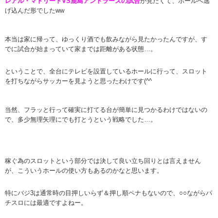
レアル・マドリードVS鹿島アントラーズの試合
が見たくて、ホールへ逃
げ込んだ形でしたww
本当は家に帰って、ゆっくり酒でも飲みながら見たかったんですが、す
でに試合が始まっていて家までは距離がある状態…。
ということで、全台にテレビを設置しているホールに行って、スロット
を打ちながらサッカーを見ようと思ったわけです(^^ゞ
当然、フラッと行って確実に打てる台が簡単に見つかるわけではないの
で、多少無理矢理にでも打とうという戦略でした…。
稼ぐ為のスロットという部分では決して良い立ち回りとは言えません
が、こういうホールの使い方もあるのかなと思います。
特にバジ3は通常時の目押しいらず＆押し順ペナもないので、○○ながらパ
チスロには最適ですよねー。