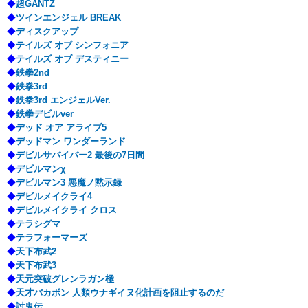
◆
超GANTZ
◆
ツインエンジェル BREAK
◆
ディスクアップ
◆
テイルズ オブ シンフォニア
◆
テイルズ オブ デスティニー
◆
鉄拳2nd
◆
鉄拳3rd
◆
鉄拳3rd エンジェルVer.
◆
鉄拳デビルver
◆
デッド オア アライブ5
◆
デッドマン ワンダーランド
◆
デビルサバイバー2 最後の7日間
◆
デビルマンχ
◆
デビルマン3 悪魔ノ黙示録
◆
デビルメイクライ4
◆
デビルメイクライ クロス
◆
テラシグマ
◆
テラフォーマーズ
◆
天下布武2
◆
天下布武3
◆
天元突破グレンラガン極
◆
天才バカボン 人類ウナギイヌ化計画を阻止するのだ
◆
討鬼伝