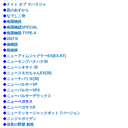
◆
ナイト オブ マハラジャ
◆
凪のあすから
◆
なでしこ侍
◆
南国物語
◆
南国物語SPECIAL
◆
南国物語 TYPE-A
◆
2027Ⅲ
◆
偽物語
◆
娘娘娘
◆
ニューアイムジャグラーEX(EX-KT)
◆
ニューキングハナハナ30
◆
ニューシオサイ-30
◆
ニュースモモちゃんEX(30)
◆
ニューチバリヨ(30)
◆
ニューパルサーSP
◆
ニューパルサーSP2
◆
ニューパルサーデラックス
◆
ニューペガサス
◆
ニューペガサスR
◆
ニューラッキージャックポット 7バージョン
◆
ニンジャガイデン
◆
信長の野望 創造