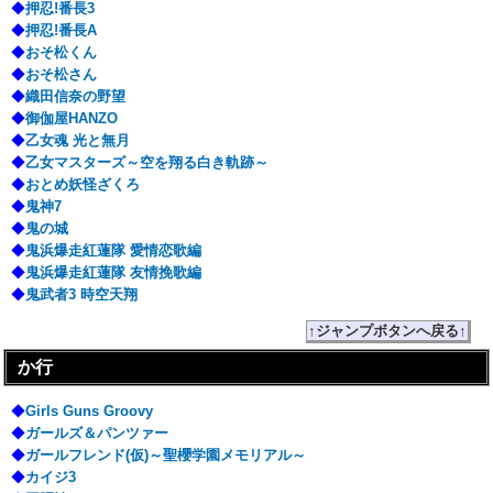
◆
押忍!番長3
◆
押忍!番長A
◆
おそ松くん
◆
おそ松さん
◆
織田信奈の野望
◆
御伽屋HANZO
◆
乙女魂 光と無月
◆
乙女マスターズ～空を翔る白き軌跡～
◆
おとめ妖怪ざくろ
◆
鬼神7
◆
鬼の城
◆
鬼浜爆走紅蓮隊 愛情恋歌編
◆
鬼浜爆走紅蓮隊 友情挽歌編
◆
鬼武者3 時空天翔
↑ジャンプボタンへ戻る↑
か行
◆
Girls Guns Groovy
◆
ガールズ＆パンツァー
◆
ガールフレンド(仮)～聖櫻学園メモリアル～
◆
カイジ3