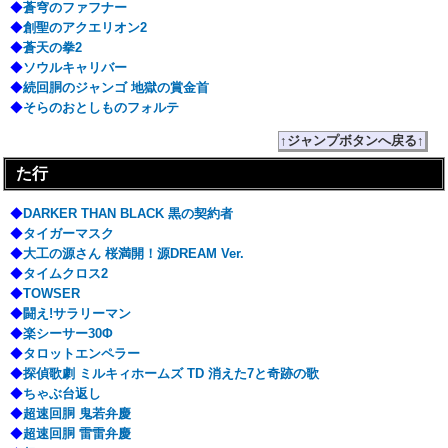
◆
蒼穹のファフナー
◆
創聖のアクエリオン2
◆
蒼天の拳2
◆
ソウルキャリバー
◆
続回胴のジャンゴ 地獄の賞金首
◆
そらのおとしものフォルテ
↑ジャンプボタンへ戻る↑
た行
◆
DARKER THAN BLACK 黒の契約者
◆
タイガーマスク
◆
大工の源さん 桜満開！源DREAM Ver.
◆
タイムクロス2
◆
TOWSER
◆
闘え!サラリーマン
◆
楽シーサー30Φ
◆
タロットエンペラー
◆
探偵歌劇 ミルキィホームズ TD 消えた7と奇跡の歌
◆
ちゃぶ台返し
◆
超速回胴 鬼若弁慶
◆
超速回胴 雷雷弁慶