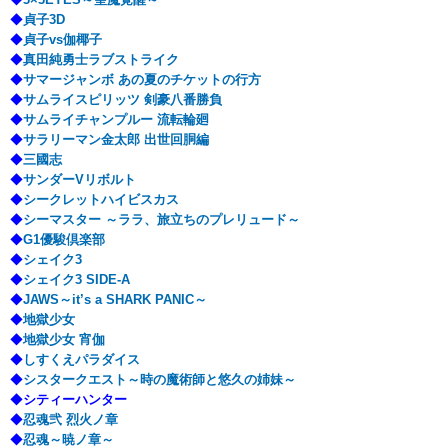
◆
貞子3D
◆
貞子vs伽椰子
◆
真田純勇士ラブストライク
◆
サマージャンボ あの夏のチケットの行方
◆
サムライスピリッツ 剣豪八番勝負
◆
サムライチャンプルー 流転輪廻
◆
サラリーマン金太郎 出世回胴編
◆
三國志
◆
サンダーVリボルト
◆
シークレットハイビスカス
◆
シーマスター ～ララ、旅立ちのプレリュード～
◆
G1優駿倶楽部
◆
シェイク3
◆
シェイク3 SIDE-A
◆
JAWS～it’s a SHARK PANIC～
◆
地獄少女
◆
地獄少女 宵伽
◆
しすくえパラダイス
◆
シスタークエスト～時の魔術師と悠久の姉妹～
◆
シティーハンター
◆
忍魂弐 烈火ノ章
◆
忍魂～暁ノ章～