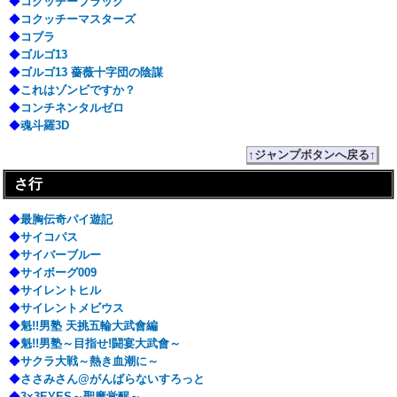
◆
コクッチーブラック
◆
コクッチーマスターズ
◆
コブラ
◆
ゴルゴ13
◆
ゴルゴ13 薔薇十字団の陰謀
◆
これはゾンビですか？
◆
コンチネンタルゼロ
◆
魂斗羅3D
↑ジャンプボタンへ戻る↑
さ行
◆
最胸伝奇パイ遊記
◆
サイコパス
◆
サイバーブルー
◆
サイボーグ009
◆
サイレントヒル
◆
サイレントメビウス
◆
魁!!男塾 天挑五輪大武會編
◆
魁!!男塾～目指せ!闘宴大武會～
◆
サクラ大戦～熱き血潮に～
◆
ささみさん@がんばらないすろっと
◆
3×3EYES～聖魔覚醒～