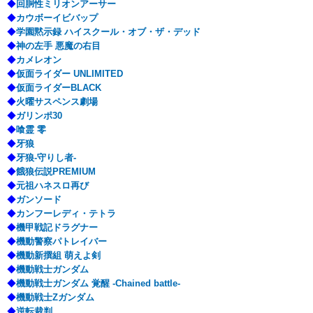
◆
回胴性ミリオンアーサー
◆
カウボーイビバップ
◆
学園黙示録 ハイスクール・オブ・ザ・デッド
◆
神の左手 悪魔の右目
◆
カメレオン
◆
仮面ライダー UNLIMITED
◆
仮面ライダーBLACK
◆
火曜サスペンス劇場
◆
ガリンポ30
◆
喰霊 零
◆
牙狼
◆
牙狼-守りし者-
◆
餓狼伝説PREMIUM
◆
元祖ハネスロ再び
◆
ガンソード
◆
カンフーレディ・テトラ
◆
機甲戦記ドラグナー
◆
機動警察パトレイバー
◆
機動新撰組 萌えよ剣
◆
機動戦士ガンダム
◆
機動戦士ガンダム 覚醒 -Chained battle-
◆
機動戦士Zガンダム
◆
逆転裁判