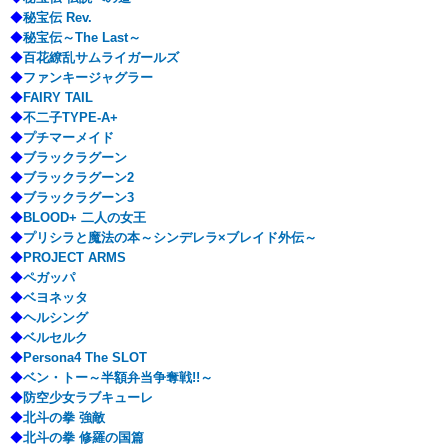
◆
秘宝伝 Rev.
◆
秘宝伝～The Last～
◆
百花繚乱サムライガールズ
◆
ファンキージャグラー
◆
FAIRY TAIL
◆
不二子TYPE-A+
◆
プチマーメイド
◆
ブラックラグーン
◆
ブラックラグーン2
◆
ブラックラグーン3
◆
BLOOD+ 二人の女王
◆
プリシラと魔法の本～シンデレラ×ブレイド外伝～
◆
PROJECT ARMS
◆
ペガッパ
◆
ベヨネッタ
◆
ヘルシング
◆
ベルセルク
◆
Persona4 The SLOT
◆
ベン・トー～半額弁当争奪戦!!～
◆
防空少女ラブキューレ
◆
北斗の拳 強敵
◆
北斗の拳 修羅の国篇