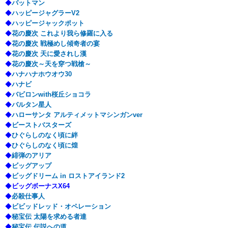
◆
バットマン
◆
ハッピージャグラーV2
◆
ハッピージャックポット
◆
花の慶次 これより我ら修羅に入る
◆
花の慶次 戦極めし傾奇者の宴
◆
花の慶次 天に愛されし漢
◆
花の慶次～天を穿つ戦槍～
◆
ハナハナホウオウ30
◆
ハナビ
◆
バビロンwith桜丘ショコラ
◆
バルタン星人
◆
ハローサンタ アルティメットマシンガンver
◆
ビーストバスターズ
◆
ひぐらしのなく頃に絆
◆
ひぐらしのなく頃に煌
◆
緋弾のアリア
◆
ビッグアップ
◆
ビッグドリーム in ロストアイランド2
◆
ビッグボーナスX64
◆
必殺仕事人
◆
ビビッドレッド・オペレーション
◆
秘宝伝 太陽を求める者達
◆
秘宝伝 伝説への道