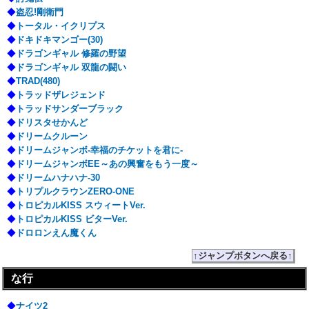
◆
盗忍!剛衛門
◆
トータル・イクリプス
◆
ドキドキマンゴー(30)
◆
ドラゴンギャル 修羅の野望
◆
ドラゴンギャル 双龍の闘い
◆
TRAD(480)
◆
トラッドザレジェンド
◆
トラッドサンダーブラック
◆
ドリスタせかんど
◆
ドリームクルーン
◆
ドリームジャンボ-幸福のチケットを君に-
◆
ドリームジャンボEE～あの興奮をもう一度～
◆
ドリームハナハナ-30
◆
トリプルクラウンZERO-ONE
◆
トロピカルKISS スウィートVer.
◆
トロピカルKISS ビターVer.
◆
ドロロンえん魔くん
↑ジャンプボタンへ戻る↑
な行
◆
ナイツ2