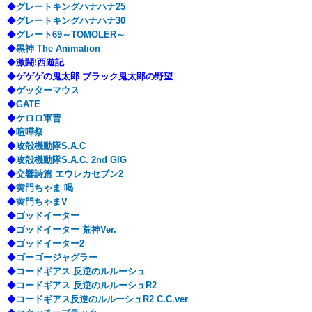
◆
グレートキングハナハナ25
◆
グレートキングハナハナ30
◆
グレート69～TOMOLER～
◆
黒神 The Animation
◆
激闘!西遊記
◆
ゲゲゲの鬼太郎 ブラック鬼太郎の野望
◆
ゲッターマウス
◆
GATE
◆
ケロロ軍曹
◆
喧嘩祭
◆
攻殻機動隊S.A.C
◆
攻殻機動隊S.A.C. 2nd GIG
◆
交響詩篇 エウレカセブン2
◆
黄門ちゃま 喝
◆
黄門ちゃまV
◆
ゴッドイーター
◆
ゴッドイーター 荒神Ver.
◆
ゴッドイーター2
◆
ゴーゴージャグラー
◆
コードギアス 反逆のルルーシュ
◆
コードギアス 反逆のルルーシュR2
◆
コードギアス反逆のルルーシュR2 C.C.ver