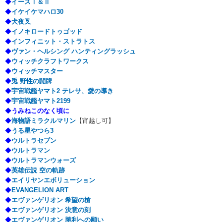
◆
イースⅠ＆Ⅱ
◆
イケイケマハロ30
◆
犬夜叉
◆
イノキロードトゥゴッド
◆
インフィニット・ストラトス
◆
ヴァン・ヘルシング ハンティングラッシュ
◆
ウィッチクラフトワークス
◆
ウィッチマスター
◆
兎 野性の闘牌
◆
宇宙戦艦ヤマト2 テレサ、愛の導き
◆
宇宙戦艦ヤマト2199
◆
うみねこのなく頃に
◆
海物語ミラクルマリン
【宵越し可】
◆
うる星やつら3
◆
ウルトラセブン
◆
ウルトラマン
◆
ウルトラマンウォーズ
◆
英雄伝説 空の軌跡
◆
エイリヤンエボリューション
◆
EVANGELION ART
◆
エヴァンゲリオン 希望の槍
◆
エヴァンゲリオン 決意の刻
◆
エヴァンゲリオン 勝利への願い