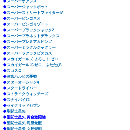
◆
スーパーオアシス
◆
スーパージャックポット
◆
スーパーストリートファイターⅣ
◆
スーパービンゴネオ
◆
スーパービンゴリゾート
◆
スーパーブラックジャック2
◆
スーパープラネットデラックス
◆
スーパープレミアムビンゴ
◆
スーパーミラクルジャグラー
◆
スーパーラクラクビスカス
◆
スカイガールズ よろしく!ゼロ
◆
スカイガールズ-ゼロ、ふたたび-
◆
スゴスロ
◆
涼宮ハルヒの憂鬱
◆
スターオーシャン4
◆
スタードライバー
◆
ストライクウィッチーズ
◆
スナイパイ72
◆
セイクリッドセブン
◆
聖闘士星矢
◆
聖闘士星矢 黄金激闘編
◆
聖闘士星矢 海皇覚醒
◆
聖闘士星矢 女神聖戦