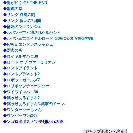
◆
龍が如く OF THE END
◆
龍虎の拳
◆
リング 終焉の刻
◆
リング 呪いの7日間
◆
輪廻のラグランジェ
◆
ルパン三世～消されたルパン～
◆
ルパン三世ロイヤルロード 金海に染まる黄金神殿
◆
RAVE エンドレスラッシュ
◆
烈火の炎
◆
ロイヤルマハロ30
◆
ロード オブ ヴァーミリオン
◆
ロストアイランド
◆
ロストプラネット2
◆
ロボットガールズZ
◆
ロリポップチェーンソー
◆
ワイワイマハロ30
◆
笑ゥせぇるすまん2
◆
笑ゥせぇるすまん3-笑撃のドーン-
◆
ワンダークーちゃん
◆
ワンバーワン(30)
◆
ンゴロポポス-ピンチ!捕われの爺-
↑ジャンプボタンへ戻る↑