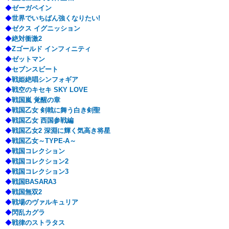
◆
ゼーガペイン
◆
世界でいちばん強くなりたい!
◆
ゼクス イグニッション
◆
絶対衝激2
◆
Zゴールド インフィニティ
◆
ゼットマン
◆
セブンスビート
◆
戦姫絶唱シンフォギア
◆
戦空のキセキ SKY LOVE
◆
戦国嵐 覚醒の章
◆
戦国乙女 剣戟に舞う白き剣聖
◆
戦国乙女 西国参戦編
◆
戦国乙女2 深淵に輝く気高き将星
◆
戦国乙女～TYPE-A～
◆
戦国コレクション
◆
戦国コレクション2
◆
戦国コレクション3
◆
戦国BASARA3
◆
戦国無双2
◆
戦場のヴァルキュリア
◆
閃乱カグラ
◆
戦律のストラタス