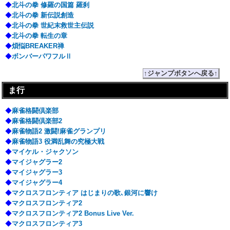
◆
北斗の拳 修羅の国篇 羅刹
◆
北斗の拳 新伝説創造
◆
北斗の拳 世紀末救世主伝説
◆
北斗の拳 転生の章
◆
煩悩BREAKER禅
◆
ボンバーパワフルⅡ
↑ジャンプボタンへ戻る↑
ま行
◆
麻雀格闘倶楽部
◆
麻雀格闘倶楽部2
◆
麻雀物語2 激闘!麻雀グランプリ
◆
麻雀物語3 役満乱舞の究極大戦
◆
マイケル・ジャクソン
◆
マイジャグラー2
◆
マイジャグラー3
◆
マイジャグラー4
◆
マクロスフロンティア はじまりの歌､銀河に響け
◆
マクロスフロンティア2
◆
マクロスフロンティア2 Bonus Live Ver.
◆
マクロスフロンティア3