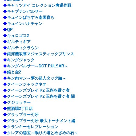
◆
キャッツアイ コレクション奪還作戦
◆
キャプテンパルサー
◆
キュインぱちすろ南国育ち
◆
キュインハナチャン
◆
QP
◆
キュロゴス2
◆
ギルティギア
◆
ギルティクラウン
◆
銀河機攻隊マジェスティックプリンス
◆
キングジャック
◆
キングパルサー～DOT PULSAR～
◆
銀と金2
◆
キン肉マン～夢の超人タッグ編～
◆
クイーンジャックネオ
◆
クイーンズブレイド2 玉座を継ぐ者
◆
クイーンズブレイド2 玉座を継ぐ者 闘
◆
クジラッキー
◆
熊酒場2丁目店
◆
グラップラー刃牙
◆
グラップラー刃牙 最大トーナメント編
◆
クランキーセレブレーション
◆
クレアの秘宝～眠りの塔とめざめの石～