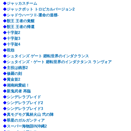
◆
ジャッカスチーム
◆
ジャックポット トロピカルバージョン2
◆
シャドウハーツⅡ-運命の道標-
◆
獣王 王者の覚醒
◆
獣王 王者の帰還
◆
十字架2
◆
十字架3
◆
十字架4
◆
呪怨
◆
シュタインズ ゲート 廻転世界のインダクランス
◆
シュタインズ・ゲート 廻転世界のインダクタンス ランヴォア
◆
主役は銭形2
◆
修羅の刻
◆
賞金首2
◆
湘南純愛組！
◆
新鬼武者 再臨
◆
シンデレラブレイド
◆
シンデレラブレイド2
◆
シンデレラブレイド3
◆
真モグモグ風林火山 弐の陣
◆
翠星のガルガンティア
◆
スーパー海物語IN沖縄2