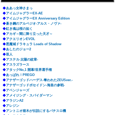
◆
ああっ女神さまっ
◆
アイムジャグラーEX-AE
◆
アイムジャグラーEX Anniversary Edition
◆
蒼き鋼のアルペジオ-アルス・ノヴァ-
◆
紅き魂は桜の如く
◆
アカギ～闇に降り立った天才～
◆
アクエリオンEVOL
◆
悪魔城ドラキュラ Loads of Shadow
◆
あしたのジョー2
◆
亜人
◆
アステカ-太陽の紋章-
◆
アスラズラース
◆
アタックNo,1 開幕!世界選手権
◆
あっぱれ！PREGO
◆
アナザーゴッドハーデス-奪われたZEUSver.-
◆
アナザーゴッドポセイドン-海皇の参戦-
◆
アベンジャーズ
◆
アメイジング・スパイダーマン
◆
アラジンA2
◆
アレジン
◆
アントニオ猪木が伝説にするパチスロ機