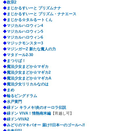
◆
政宗2
◆
まじかるすいーと プリズムナナ
◆
まじかるすいーと プリズム・ナナエース
◆
まじかる☆タルるートくん
◆
マジカルハロウィン4
◆
マジカルハロウィン5
◆
マジカルハロウィン6
◆
マジックモンスター3
◆
マジンガーZ 新たな魔人の力
◆
マタドール2-30
◆
まつりば！
◆
魔法少女まどか☆マギカ
◆
魔法少女まどか☆マギカ2
◆
魔法少女まどか☆マギカA
◆
魔法少女リリカルなのは
◆
まめ
◆
輪るピングドラム
◆
水戸黄門
◆
緑ドン キラメキ!炎のオーロラ伝説
◆
緑ドン VIVA！情熱南米編
【宵越し可】
◆
緑ドンVIVA2
◆
みどりのマキバオー 届け!!日本一のゴールへ!!
◆
未来日記