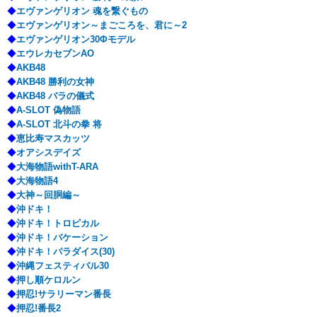
◆
エヴァンゲリオン 魂を繋ぐもの
◆
エヴァンゲリオン～まごころを、君に～2
◆
エヴァンゲリオン30Φモデル
◆
エウレカセブンAO
◆
AKB48
◆
AKB48 勝利の女神
◆
AKB48 バラの儀式
◆
A-SLOT 偽物語
◆
A-SLOT 北斗の拳 将
◆
恵比寿マスカッツ
◆
オアシスデイズ
◆
大海物語withT-ARA
◆
大海物語4
◆
大神～回胴編～
◆
沖ドキ！
◆
沖ドキ！トロピカル
◆
沖ドキ！バケーション
◆
沖ドキ！パラダイス(30)
◆
沖縄フェスティバル30
◆
押し順ケロルン
◆
押忍!サラリーマン番長
◆
押忍!番長2