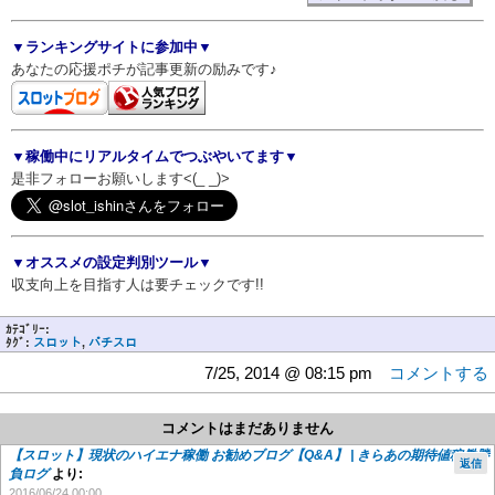
▼ランキングサイトに参加中▼
あなたの応援ポチが記事更新の励みです♪
▼稼働中にリアルタイムでつぶやいてます▼
是非フォローお願いします<(_ _)>
▼オススメの設定判別ツール▼
収支向上を目指す人は要チェックです!!
ｶﾃｺﾞﾘｰ:
ﾀｸﾞ:
スロット
,
パチスロ
7/25, 2014 @ 08:15 pm
コメントする
コメントはまだありません
【スロット】現状のハイエナ稼働 お勧めブログ【Q&A】 | きらあの期待値稼働勝
返信
負ログ
より:
2016/06/24 00:00