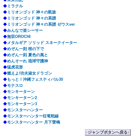
◆
ミラクル
◆
ミリオンゴッド 神々の凱旋
◆
ミリオンゴッド 神々の系譜
◆
ミリオンゴッド 神々の系譜 ゼウスver
◆
みんなで楽シーサー
◆
無双OROCHI
◆
メタルギア ソリッド スネークイーター
◆
めぞん一刻 桜の下で
◆
めぞん一刻 夏色の風と
◆
めんそーれ 琉球守護神
◆
猛虎花形
◆
燃えよ!功夫淑女ドラゴン
◆
もっと！沖縄フェスティバル30
◆
モナスロ
◆
モンキーターン
◆
モンキーターン2
◆
モンキーターン3
◆
モンスターハンター
◆
モンスターハンター狂竜戦線
◆
モンスターハンター 月下雷鳴
↑ジャンプボタンへ戻る↑