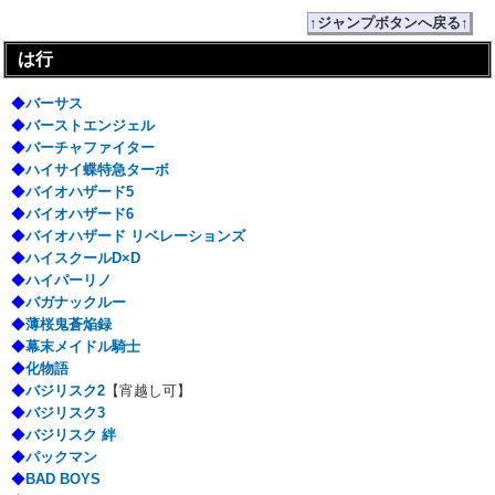
↑ジャンプボタンへ戻る↑
は行
◆
バーサス
◆
バーストエンジェル
◆
バーチャファイター
◆
ハイサイ蝶特急ターボ
◆
バイオハザード5
◆
バイオハザード6
◆
バイオハザード リベレーションズ
◆
ハイスクールD×D
◆
ハイパーリノ
◆
バガナックルー
◆
薄桜鬼蒼焔録
◆
幕末メイドル騎士
◆
化物語
◆
バジリスク2
【宵越し可】
◆
バジリスク3
◆
バジリスク 絆
◆
パックマン
◆
BAD BOYS